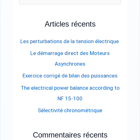
e
c
Articles récents
h
e
Les perturbations de la tension électrique
r
Le démarrage direct des Moteurs
c
Asynchrones
h
Exercice corrigé de bilan des puissances
e
The electrical power balance according to
r
NF 15-100
Sélectivité chronométrique
:
Commentaires récents