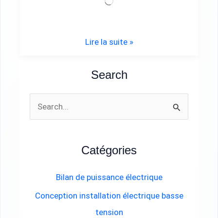
Chargement…
Lire la suite »
Search
R
e
c
Catégories
h
e
Bilan de puissance électrique
r
Conception installation électrique basse
c
tension