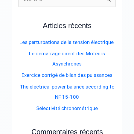
R
e
c
Articles récents
h
e
Les perturbations de la tension électrique
r
Le démarrage direct des Moteurs
c
Asynchrones
h
Exercice corrigé de bilan des puissances
e
The electrical power balance according to
r
NF 15-100
Sélectivité chronométrique
:
Commentaires récents