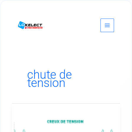
Aller
au
contenu
chute de
tension
Les
perturbations
de
la