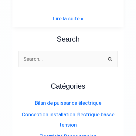
Lire la suite »
Search
R
e
c
Catégories
h
e
Bilan de puissance électrique
r
Conception installation électrique basse
c
tension
h