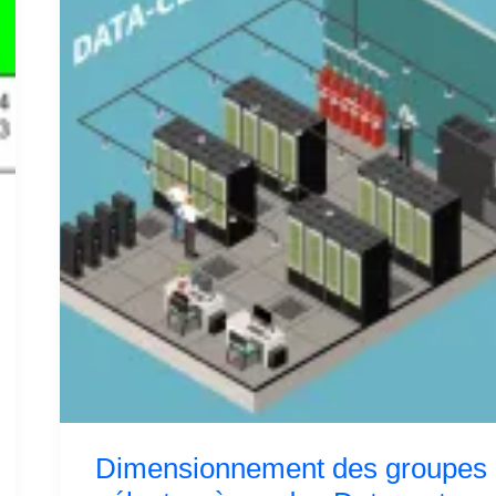
électrogènes
des
Datacenter
Dimensionnement des groupes