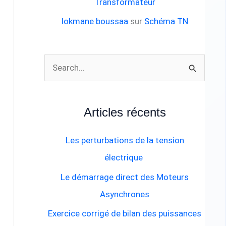
Transformateur
lokmane boussaa
sur
Schéma TN
R
e
c
Articles récents
h
e
Les perturbations de la tension
r
électrique
c
Le démarrage direct des Moteurs
h
Asynchrones
e
Exercice corrigé de bilan des puissances
r