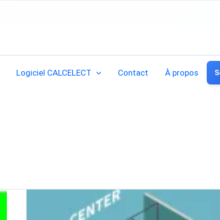
Aller
au
contenu
Logiciel CALCELECT
Contact
À propos
S
Dimensionnement
des
groupes