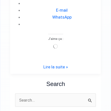
E-mail
WhatsApp
J’aime ça :
Chargement…
Lire la suite »
Search
R
e