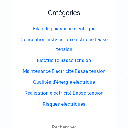
c
Catégories
h
e
Bilan de puissance électrique
r
Conception installation électrique basse
c
tension
h
Electricité Basse tension
e
Maintenance Electricité Basse tension
r
Qualités d'énergie électrique
Réalisation electricité Basse tension
:
Risques électriques
Rechercher