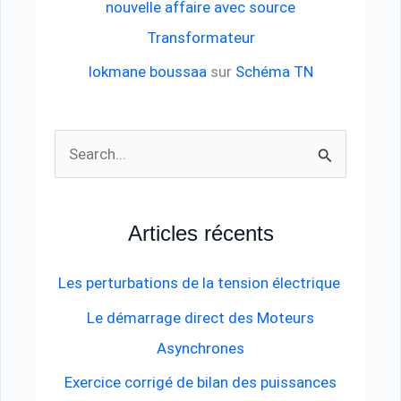
nouvelle affaire avec source
Transformateur
lokmane boussaa
sur
Schéma TN
R
e
c
Articles récents
h
e
Les perturbations de la tension électrique
r
Le démarrage direct des Moteurs
c
Asynchrones
h
Exercice corrigé de bilan des puissances